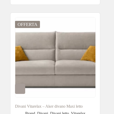
OFFERTA
Divani Vitarelax – Aker divano Maxi letto
Brand
,
Divani
,
Divani letto
,
Vitarelax