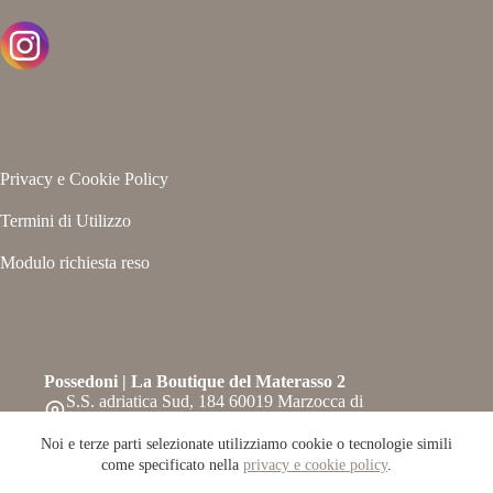
Privacy e Cookie Policy
Termini di Utilizzo
Modulo richiesta reso
Possedoni | La Boutique del Materasso 2
S.S. adriatica Sud, 184 60019 Marzocca di
Senigallia – Ancona
Telefono:
Noi e terze parti selezionate utilizziamo cookie o tecnologie simili
071-6609708
come specificato nella
privacy e cookie policy
.
Whatsapp: 0716609708