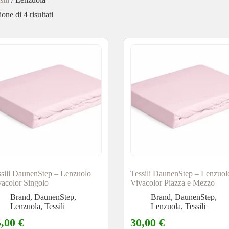
one di 4 risultati
ssili DaunenStep – Lenzuolo
Tessili DaunenStep – Lenzuol
vacolor Singolo
Vivacolor Piazza e Mezzo
Brand
,
DaunenStep
,
Brand
,
DaunenStep
,
Lenzuola
,
Tessili
Lenzuola
,
Tessili
5,00
€
30,00
€