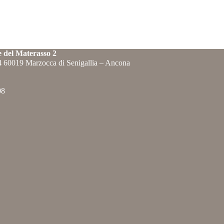
e del Materasso 2
84 60019 Marzocca di Senigallia – Ancona
08