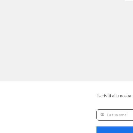
Iscriviti alla nostr
La tua email
La
tua
email