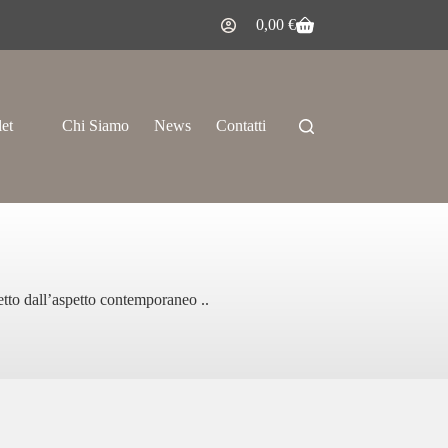
0,00
€
let
Chi Siamo
News
Contatti
letto dall’aspetto contemporaneo ..