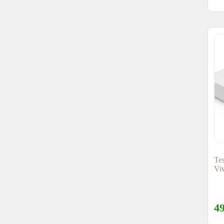
Te
Viv
4