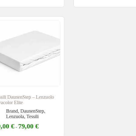
ssili DaunenStep – Lenzuolo
acolor Elite
Brand
,
DaunenStep
,
Lenzuola
,
Tessili
9,00
€
79,00
€
-