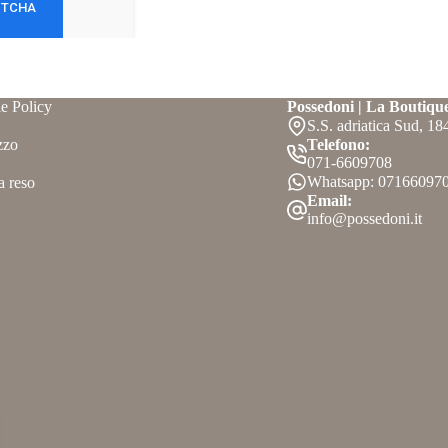
e Policy
Possedoni | La Boutiqu
S.S. adriatica Sud, 1
zzo
Telefono:
071-6609708
Whatsapp: 07166097
a reso
Email:
info@possedoni.it