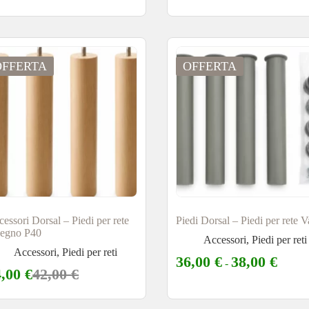
OFFERTA
OFFERTA
essori Dorsal – Piedi per rete
Piedi Dorsal – Piedi per rete V
 legno P40
Accessori
,
Piedi per reti
Accessori
,
Piedi per reti
36,00
€
38,00
€
-
4,00
€
42,00
€