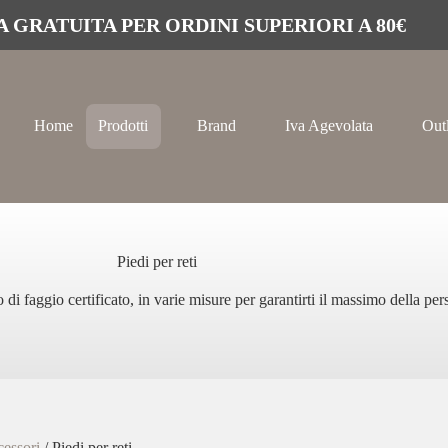
 GRATUITA PER ORDINI SUPERIORI A 80€
Home
Prodotti
Brand
Iva Agevolata
Out
Piedi per reti
no di faggio certificato, in varie misure per garantirti il massimo della pe
essori
/ Piedi per reti