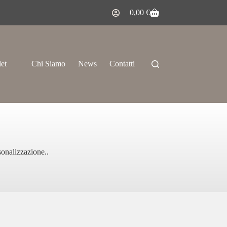
0,00
€
let
Chi Siamo
News
Contatti
rsonalizzazione..