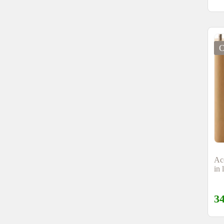
Acc
in
3