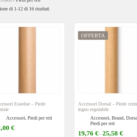
one di 1-12 di 16 risultati
OFFERTA
cessori Essedue – Piede
Accessori Dorsal – Piede centr
trale
legno regolabile
Accessori
,
Piedi per reti
Accessori
,
Brand
,
Dorsa
Piedi per reti
2,00
€
19,76
€
25,58
€
-