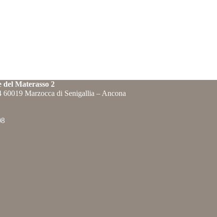
e del Materasso 2
84 60019 Marzocca di Senigallia – Ancona
08