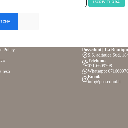
ISCRIVITI ORA
e Policy
Possedoni | La Boutiqu
S.S. adriatica Sud, 1
zzo
Telefono:
071-6609708
Whatsapp: 07166097
a reso
Email:
info@possedoni.it