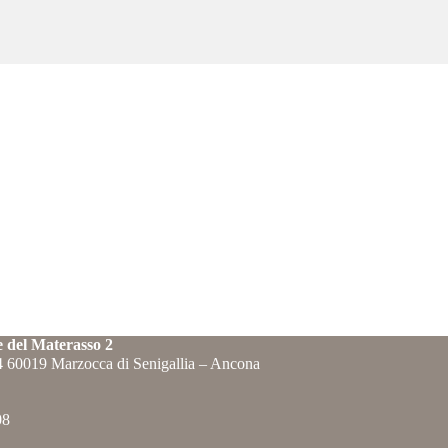
e del Materasso 2
84 60019 Marzocca di Senigallia – Ancona
08