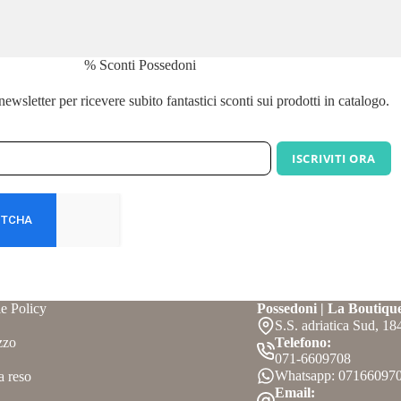
% Sconti Possedoni
a newsletter per ricevere subito fantastici sconti sui prodotti in catalogo.
ISCRIVITI ORA
e Policy
Possedoni | La Boutiqu
S.S. adriatica Sud, 1
zzo
Telefono:
071-6609708
Whatsapp: 07166097
a reso
Email: