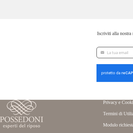
Iscriviti alla nostr
La tua email
La
tua
email
Privacy e Cooki
Termini di Utili
Modulo richiest