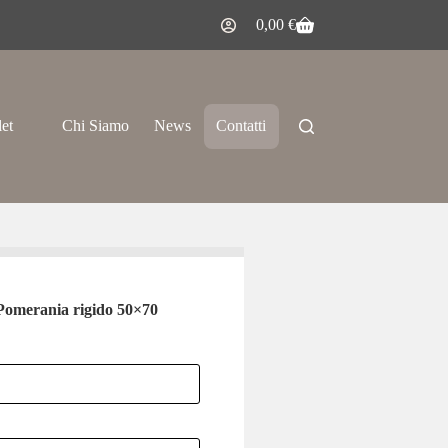
0,00
€
let
Chi Siamo
News
Contatti
 Pomerania rigido 50×70