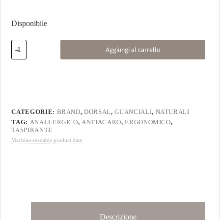
Disponibile
Aggiungi al carrello
CATEGORIE:
BRAND
,
DORSAL
,
GUANCIALI
,
NATURALI
TAG:
ANALLERGICO
,
ANTIACARO
,
ERGONOMICO
,
TASPIRANTE
Machine-readable product data
Descrizione