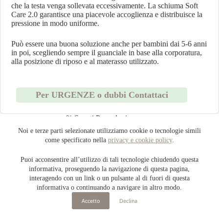
che la testa venga sollevata eccessivamente. La schiuma Soft
Care 2.0 garantisce una piacevole accoglienza e distribuisce la
pressione in modo uniforme.
Può essere una buona soluzione anche per bambini dai 5-6 anni
in poi, scegliendo sempre il guanciale in base alla corporatura,
alla posizione di riposo e al materasso utilizzato.
Per URGENZE o dubbi Contattaci
% Sconti Possedoni
Noi e terze parti selezionate utilizziamo cookie o tecnologie simili
Iscriviti alla nostra newsletter per ricevere subito fantastici
come specificato nella
privacy e cookie policy
.
sconti sui prodotti in catalogo.
Puoi acconsentire all’utilizzo di tali tecnologie chiudendo questa
informativa, proseguendo la navigazione di questa pagina,
La tua email
ISCRIVITI ORA
interagendo con un link o un pulsante al di fuori di questa
La
informativa o continuando a navigare in altro modo.
tua
Trova quello che ti serve con il nostro
email
Accetto
Declina
consulente AI!