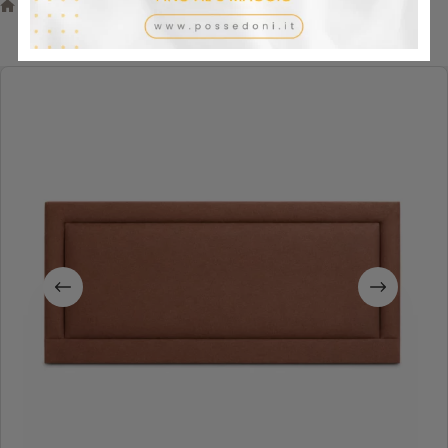
/
Letti
/
Testiere
/
Letto Vispring – Testata Helios