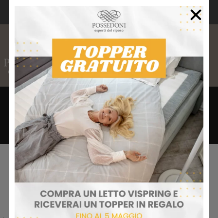
CONSEGNA GRATUITA PER ORDINI
SUPERIORI A 80€
0,00
€
Approfitta degli sconti esclusivi per gli iscritti alla
Newsletter