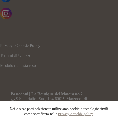
Privacy e Cookie Policy
Termini di Utilizzo
Modulo richiesta reso
Possedoni | La Boutique del Materasso 2
S.S. adriatica Sud, 184 60019 Marzocca di
Senigallia – Ancona
Telefono:
Noi e terze parti selezionate utilizziamo cookie o tecnologie simili
071-6609708
come specificato nella
privacy e cookie policy
.
Whatsapp: 0716609708