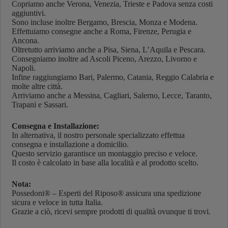
Copriamo anche Verona, Venezia, Trieste e Padova senza costi
aggiuntivi.
Sono incluse inoltre Bergamo, Brescia, Monza e Modena.
Effettuiamo consegne anche a Roma, Firenze, Perugia e
Ancona.
Oltretutto arriviamo anche a Pisa, Siena, L’Aquila e Pescara.
Consegniamo inoltre ad Ascoli Piceno, Arezzo, Livorno e
Napoli.
Infine raggiungiamo Bari, Palermo, Catania, Reggio Calabria e
molte altre città.
Arriviamo anche a Messina, Cagliari, Salerno, Lecce, Taranto,
Trapani e Sassari.
Consegna e Installazione:
In alternativa, il nostro personale specializzato effettua
consegna e installazione a domicilio.
Questo servizio garantisce un montaggio preciso e veloce.
Il costo è calcolato in base alla località e al prodotto scelto.
Nota:
Possedoni® – Esperti del Riposo® assicura una spedizione
sicura e veloce in tutta Italia.
Grazie a ciò, ricevi sempre prodotti di qualità ovunque ti trovi.