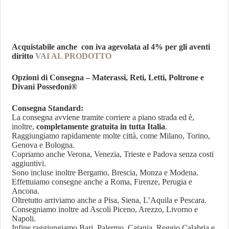
Acquistabile anche con iva agevolata al 4% per gli aventi
diritto
VAI AL PRODOTTO
Opzioni di Consegna – Materassi, Reti, Letti, Poltrone e
Divani Possedoni®
Consegna Standard:
La consegna avviene tramite corriere a piano strada ed è,
inoltre,
completamente gratuita in tutta Italia
.
Raggiungiamo rapidamente molte città, come Milano, Torino,
Genova e Bologna.
Copriamo anche Verona, Venezia, Trieste e Padova senza costi
aggiuntivi.
Sono incluse inoltre Bergamo, Brescia, Monza e Modena.
Effettuiamo consegne anche a Roma, Firenze, Perugia e
Ancona.
Oltretutto arriviamo anche a Pisa, Siena, L’Aquila e Pescara.
Consegniamo inoltre ad Ascoli Piceno, Arezzo, Livorno e
Napoli.
Infine raggiungiamo Bari, Palermo, Catania, Reggio Calabria e