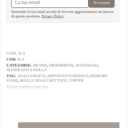
Avvisami
Inserendo la tua email accetti di ricevere aggiornamenti sul prezzo
di questo prodotto.
Privacy Policy
GTIN:
N/A
COD:
N/A
CATEGORIE:
BRAND
,
IDORMIBENE
,
MATERASSI
,
MATERASSI A MOLLE
TAG:
ANALLERGICO
,
DISPOSITIVO MEDICO
,
MEMORY
FOAM
,
MOLLE INSACCHETTATE
,
TOPPER
Machine-readable product data