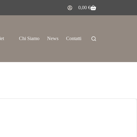
0,00
€
let
Chi Siamo
News
Contatti