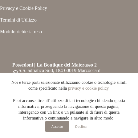
Privacy e Cookie Policy
Termini di Utilizzo
Modulo richiesta reso
Possedoni | La Boutique del Materasso 2
S.S. adriatica Sud, 184 60019 Marzocca di
Senigallia – Ancona
Telefono:
Noi e terze parti selezionate utilizziamo cookie o tecnologie simili
071-6609708
come specificato nella
privacy e cookie policy
.
Whatsapp: 0716609708
Email:
Puoi acconsentire all’utilizzo di tali tecnologie chiudendo questa
info@possedoni.it
informativa, proseguendo la navigazione di questa pagina,
Copyright © 2026 Possedoni.it / P.IVA 02415560420 -
interagendo con un link o un pulsante al di fuori di questa
Powered by
Refit
informativa o continuando a navigare in altro modo.
Accetto
Declina