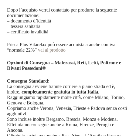
Dopo l’acquisto verrai contattato per produrre la seguente
documentazione:
– documento d’identità
– tessera sanitaria
– certificato invalidità
Prisca Plus Vitarelax può essere acquistata anche con iva
“normale 22%”
vai al prodotto
Opzioni di Consegna – Materassi, Reti, Letti, Poltrone e
Divani Possedoni®
Consegna Standard:
La consegna avviene tramite corriere a piano strada ed è,
inoltre,
completamente gratuita in tutta Italia
.
Raggiungiamo rapidamente molte città, come Milano, Torino,
Genova e Bologna.
Copriamo anche Verona, Venezia, Trieste e Padova senza costi
aggiuntivi.
Sono incluse inoltre Bergamo, Brescia, Monza e Modena.
Effettuiamo consegne anche a Roma, Firenze, Perugia e
Ancona.
Oltretutto arriviamo anche a Pisa, Siena, L’Aquila e Pescara.