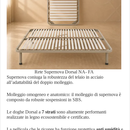
Rete Supernova Dorsal NA- FA
Supernova coniuga la robustezza del telaio in acciaio
all’adattabilità del doppio molleggio.
Molleggio omogeneo e anatomico: il molleggio di supernova è
composto da robuste sospensioni in SBS.
Le doghe Dorsal a
7 strati
sono altamente performanti
realizzate in legno ecosostenibile e certificato.
La pellicola che le ricopre ha funzione protettiva
anti umidità
e