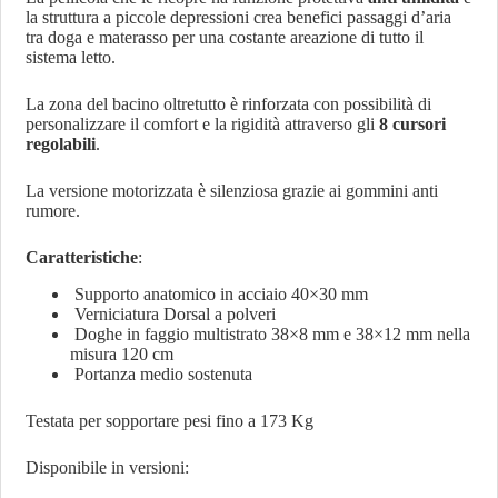
la struttura a piccole depressioni crea benefici passaggi d’aria
tra doga e materasso per una costante areazione di tutto il
sistema letto.
La zona del bacino oltretutto è rinforzata con possibilità di
personalizzare il comfort e la rigidità attraverso gli
8 cursori
regolabili
.
La versione motorizzata è silenziosa grazie ai gommini anti
rumore.
Caratteristiche
:
Supporto anatomico in acciaio 40×30 mm
Verniciatura Dorsal a polveri
Doghe in faggio multistrato 38×8 mm e 38×12 mm nella
misura 120 cm
Portanza medio sostenuta
Testata per sopportare pesi fino a 173 Kg
Disponibile in versioni: