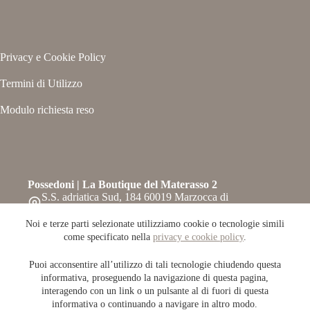
Privacy e Cookie Policy
Termini di Utilizzo
Modulo richiesta reso
Possedoni | La Boutique del Materasso 2
S.S. adriatica Sud, 184 60019 Marzocca di
Senigallia – Ancona
Telefono:
Noi e terze parti selezionate utilizziamo cookie o tecnologie simili
071-6609708
come specificato nella
privacy e cookie policy
.
Whatsapp: 0716609708
Email:
Puoi acconsentire all’utilizzo di tali tecnologie chiudendo questa
info@possedoni.it
informativa, proseguendo la navigazione di questa pagina,
Copyright © 2026 Possedoni.it / P.IVA 02415560420 -
interagendo con un link o un pulsante al di fuori di questa
Powered by
Refit
informativa o continuando a navigare in altro modo.