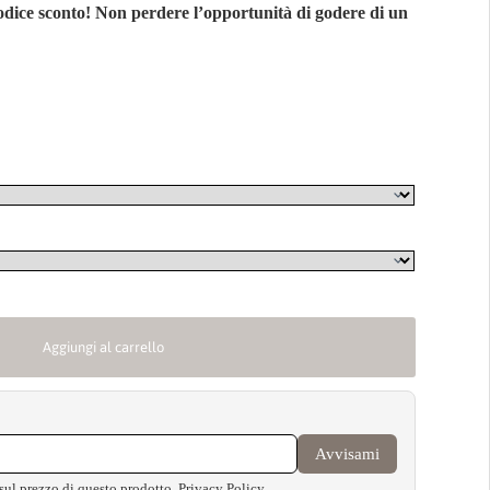
 codice sconto! Non perdere l’opportunità di godere di un
Aggiungi al carrello
Avvisami
 sul prezzo di questo prodotto.
Privacy Policy