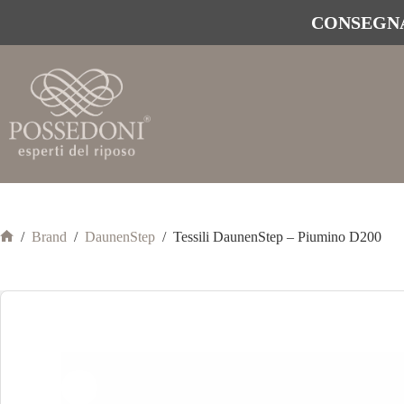
CONSEGNA
/
Brand
/
DaunenStep
/
Tessili DaunenStep – Piumino D200