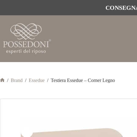
CONSEGNA
/
Brand
/
Essedue
/
Testiera Essedue – Corner Legno