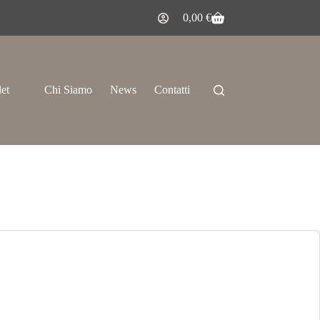
0,00
€
let
Chi Siamo
News
Contatti