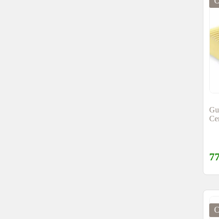
Gu
Ce
7