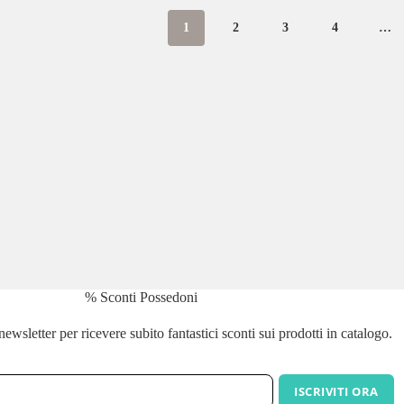
1
2
3
4
…
% Sconti Possedoni
a newsletter per ricevere subito fantastici sconti sui prodotti in catalogo.
ISCRIVITI ORA