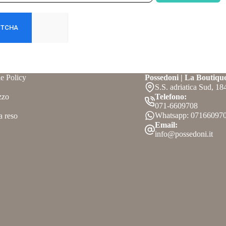
e Policy
Possedoni | La Boutiqu
S.S. adriatica Sud, 1
zzo
Telefono:
071-6609708
Whatsapp: 07166097
a reso
Email:
info@possedoni.it