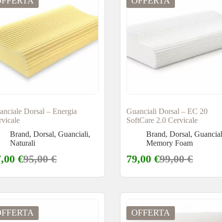
OFFERTA
OFFERTA
anciale Dorsal – Energia
Guanciali Dorsal – EC 20
rvicale
SoftCare 2.0 Cervicale
Brand
,
Dorsal
,
Guanciali
,
Brand
,
Dorsal
,
Guancial
Naturali
Memory Foam
7,00
€
95,00
€
79,00
€
99,00
€
OFFERTA
OFFERTA