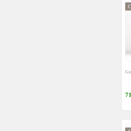
Gua
7