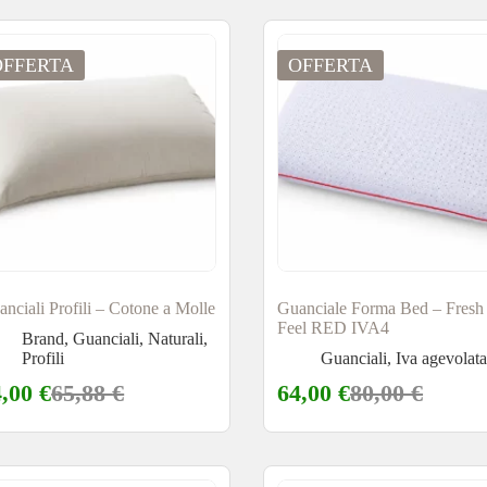
OFFERTA
OFFERTA
nciali Profili – Cotone a Molle
Guanciale Forma Bed – Fresh
Feel RED IVA4
Brand
,
Guanciali
,
Naturali
,
Profili
Guanciali
,
Iva agevolat
4,00
€
65,88
€
64,00
€
80,00
€