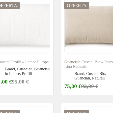
OFFERTA
OFFERTA
nciali Profili – Lattice Europa
Guanciale Cuscini Bio – Plut
Lino Naturale
Brand
,
Guanciali
,
Guanciali
in Lattice
,
Profili
Brand
,
Cuscini Bio
,
Guanciali
,
Naturali
1,00
€
95,00
€
75,00
€
92,00
€