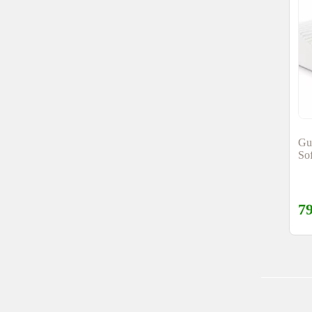
Gu
Sof
7