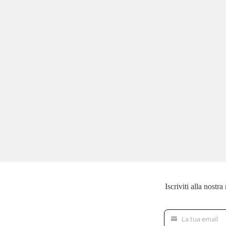
Iscriviti alla nostr
La tua email
La