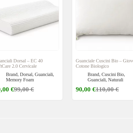
anciali Dorsal – EC 40
Guanciale Cuscini Bio – Giov
tCare 2.0 Cervicale
Cotone Biologico
Brand
,
Dorsal
,
Guanciali
,
Brand
,
Cuscini Bio
,
Memory Foam
Guanciali
,
Naturali
9,00
€
99,00
€
90,00
€
110,00
€