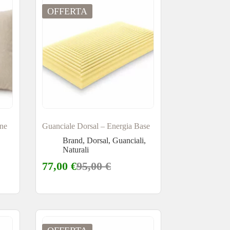
OFFERTA
one
Guanciale Dorsal – Energia Base
Brand
,
Dorsal
,
Guanciali
,
Naturali
77,00
€
95,00
€