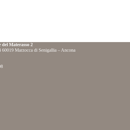
e del Materasso 2
84 60019 Marzocca di Senigallia – Ancona
08