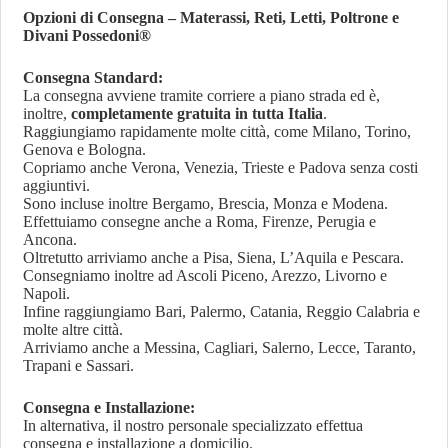
Opzioni di Consegna – Materassi, Reti, Letti, Poltrone e
Divani Possedoni®
Consegna Standard:
La consegna avviene tramite corriere a piano strada ed è,
inoltre,
completamente gratuita in tutta Italia
.
Raggiungiamo rapidamente molte città, come Milano, Torino,
Genova e Bologna.
Copriamo anche Verona, Venezia, Trieste e Padova senza costi
aggiuntivi.
Sono incluse inoltre Bergamo, Brescia, Monza e Modena.
Effettuiamo consegne anche a Roma, Firenze, Perugia e
Ancona.
Oltretutto arriviamo anche a Pisa, Siena, L’Aquila e Pescara.
Consegniamo inoltre ad Ascoli Piceno, Arezzo, Livorno e
Napoli.
Infine raggiungiamo Bari, Palermo, Catania, Reggio Calabria e
molte altre città.
Arriviamo anche a Messina, Cagliari, Salerno, Lecce, Taranto,
Trapani e Sassari.
Consegna e Installazione:
In alternativa, il nostro personale specializzato effettua
consegna e installazione a domicilio.