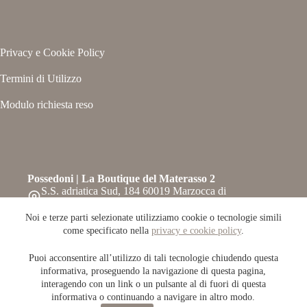
Privacy e Cookie Policy
Termini di Utilizzo
Modulo richiesta reso
Possedoni | La Boutique del Materasso 2
S.S. adriatica Sud, 184 60019 Marzocca di
Senigallia – Ancona
Telefono:
Noi e terze parti selezionate utilizziamo cookie o tecnologie simili
071-6609708
come specificato nella
privacy e cookie policy
.
Whatsapp: 0716609708
Email:
Puoi acconsentire all’utilizzo di tali tecnologie chiudendo questa
info@possedoni.it
informativa, proseguendo la navigazione di questa pagina,
Copyright © 2026 Possedoni.it / P.IVA 02415560420 -
interagendo con un link o un pulsante al di fuori di questa
Powered by
Refit
informativa o continuando a navigare in altro modo.