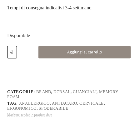
Tempi di consegna indicativi 3-4 settimane.
Disponibile
Aggiungi al carrello
CATEGORIE:
BRAND
,
DORSAL
,
GUANCIALI
,
MEMORY
FOAM
TAG:
ANALLERGICO
,
ANTIACARO
,
CERVICALE
,
ERGONOMICO
,
SFODERABILE
Machine-readable product data