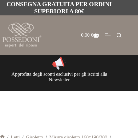
CONSEGNA GRATUITA PER ORDINI
SUPERIORI A 80€
0,00
€
Approfitta degli sconti esclusivi per gli iscritti alla
Newsletter
/
Letti
/
Giroletto
/
Misure giroletto 160x190/200
/