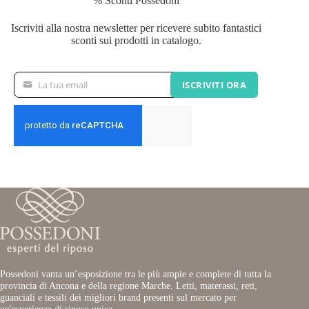
% Sconti Possedoni
Iscriviti alla nostra newsletter per ricevere subito fantastici
sconti sui prodotti in catalogo.
La tua email
ISCRIVITI ORA
La
tua
email
Possedoni vanta un’esposizione tra le più ampie e complete di tutta la
provincia di Ancona e della regione Marche. Letti, materassi, reti,
guanciali e tessili dei migliori brand presenti sul mercato per